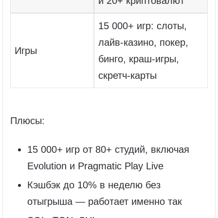
и 20+ криптовалют
15 000+ игр: слоты,
лайв-казино, покер,
Игры
бинго, краш-игры,
скретч-карты
Плюсы:
15 000+ игр от 80+ студий, включая
Evolution и Pragmatic Play Live
Кэшбэк до 10% в неделю без
отыгрыша — работает именно так