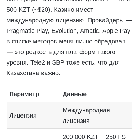
500 KZT (~$20). Казино имеет
международную лицензию. Провайдеры —
Pragmatic Play, Evolution, Amatic. Apple Pay
в списке методов меня лично обрадовал
— это редкость для платформ такого
уровня. Tele2 и SBP тоже есть, что для
Казахстана важно.
Параметр
Данные
Международная
Лицензия
лицензия
200 000 KZT + 250 FS