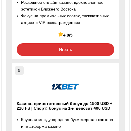
Роскошное онлайн-казино, вдохновленное
эстетикой Ближнего Востока
Фокус на премиальных слотах, эксклюзивных
акциях и VIP-вознаграждениях
4.8/5
Играть
Казино: приветственный бонус до 1500 USD +
210 FS | Спорт: бонус на 1-й депозит 400 USD
Крупная международная букмекерская контора
и платформа казино