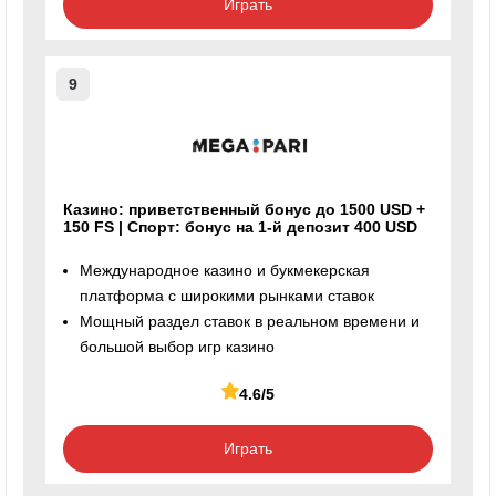
Играть
Казино: приветственный бонус до 1500 USD +
150 FS | Спорт: бонус на 1-й депозит 400 USD
Международное казино и букмекерская
платформа с широкими рынками ставок
Мощный раздел ставок в реальном времени и
большой выбор игр казино
4.6/5
Играть