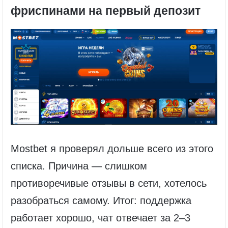
фриспинами на первый депозит
Mostbet я проверял дольше всего из этого
списка. Причина — слишком
противоречивые отзывы в сети, хотелось
разобраться самому. Итог: поддержка
работает хорошо, чат отвечает за 2–3