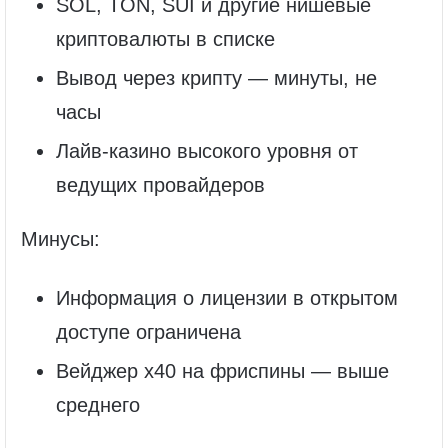
SOL, TON, SUI и другие нишевые
криптовалюты в списке
Вывод через крипту — минуты, не
часы
Лайв-казино высокого уровня от
ведущих провайдеров
Минусы:
Информация о лицензии в открытом
доступе ограничена
Вейджер x40 на фриспины — выше
среднего