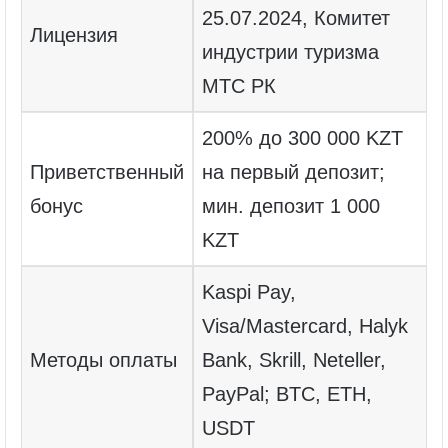
25.07.2024, Комитет
Лицензия
индустрии туризма
МТС РК
200% до 300 000 KZT
Приветственный
на первый депозит;
бонус
мин. депозит 1 000
KZT
Kaspi Pay,
Visa/Mastercard, Halyk
Методы оплаты
Bank, Skrill, Neteller,
PayPal; BTC, ETH,
USDT