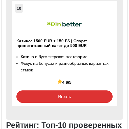
Казино: 1500 EUR + 150 FS | Спорт:
приветственный пакет до 500 EUR
Казино и букмекерская платформа
Фокус на бонусах и разнообразных вариантах
ставок
4.6/5
Играть
Рейтинг: Топ-10 проверенных