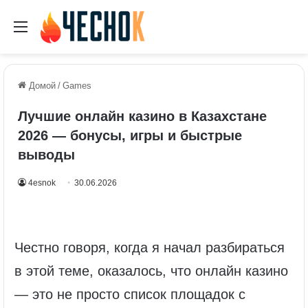
Меню
Домой
/
Games
Лучшие онлайн казино в Казахстане
2026 — бонусы, игры и быстрые
выводы
4esnok
30.06.2026
Честно говоря, когда я начал разбираться
в этой теме, оказалось, что онлайн казино
— это не просто список площадок с