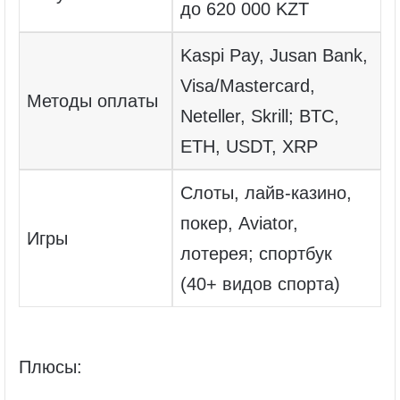
до 620 000 KZT
Kaspi Pay, Jusan Bank,
Visa/Mastercard,
Методы оплаты
Neteller, Skrill; BTC,
ETH, USDT, XRP
Слоты, лайв-казино,
покер, Aviator,
Игры
лотерея; спортбук
(40+ видов спорта)
Плюсы: