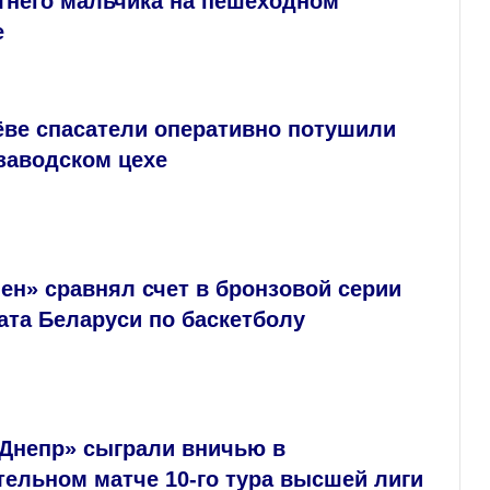
тнего мальчика на пешеходном
е
ёве спасатели оперативно потушили
заводском цехе
н» сравнял счет в бронзовой серии
ата Беларуси по баскетболу
«Днепр» сыграли вничью в
ельном матче 10-го тура высшей лиги