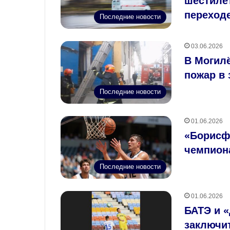
шестиле
переход
Последние новости
03.06.2026
В Могил
пожар в 
Последние новости
01.06.2026
«Борисфе
чемпион
Последние новости
01.06.2026
БАТЭ и 
заключит