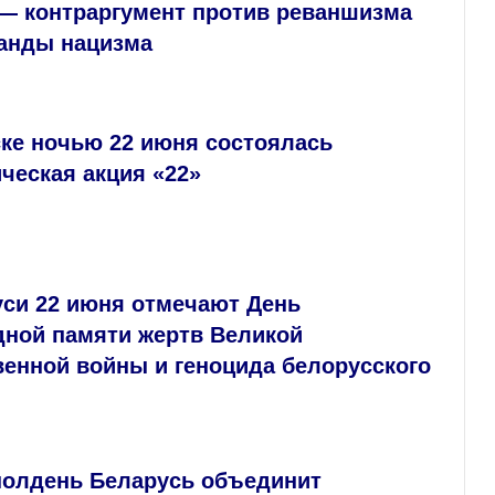
— контраргумент против реваншизма
ганды нацизма
ске ночью 22 июня состоялась
ческая акция «22»
уси 22 июня отмечают День
дной памяти жертв Великой
венной войны и геноцида белорусского
 полдень Беларусь объединит