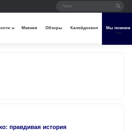
Поис
вости
Мнения
Обзоры
Калейдоскоп
Мы помним
ко: правдивая история