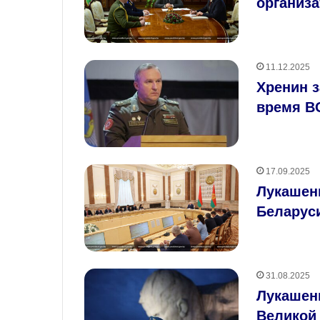
организа
11.12.2025
Хренин з
время В
17.09.2025
Лукашен
Беларус
31.08.2025
Лукашенк
Великой 