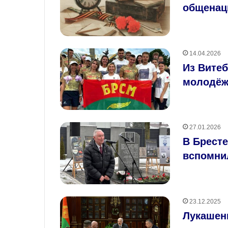
общенац
14.04.2026
Из Витеб
молодёж
27.01.2026
В Бресте
вспомни
23.12.2025
Лукашен