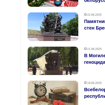
белорус
22.06.2025
Памятни
стен Бре
21.06.2025
В Могил
геноцид
19.06.2025
Всебело
республ