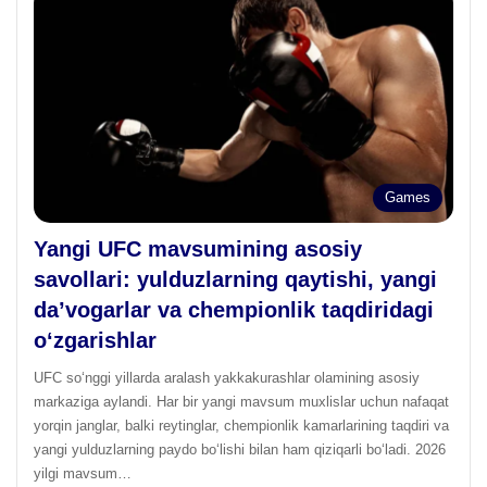
Games
Yangi UFC mavsumining asosiy
savollari: yulduzlarning qaytishi, yangi
da’vogarlar va chempionlik taqdiridagi
o‘zgarishlar
UFC so‘nggi yillarda aralash yakkakurashlar olamining asosiy
markaziga aylandi. Har bir yangi mavsum muxlislar uchun nafaqat
yorqin janglar, balki reytinglar, chempionlik kamarlarining taqdiri va
yangi yulduzlarning paydo bo‘lishi bilan ham qiziqarli bo‘ladi. 2026
yilgi mavsum…