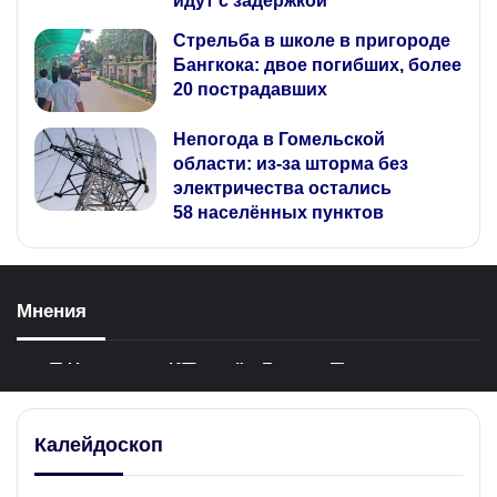
идут с задержкой
Стрельба в школе в пригороде
Бангкока: двое погибших, более
20 пострадавших
Непогода в Гомельской
области: из‑за шторма без
электричества остались
58 населённых пунктов
Мнения
В Чехии неизвестный напал с ножом на
Нарастающая волна негатива к украинцам в
Новая волна ИТ-менеджмента: Почему
Экс-чиновнику Воздушных сил Украины
Украинца арестовали в Германии по
людей
Польше
американский бизнес делает ставку…
предъявлено обвинение в незаконном…
подозрению в шпионаже
Литва героизирует нацистских пособников
Калейдоскоп