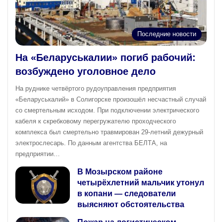
Последние новости
На «Беларуськалии» погиб рабочий:
возбуждено уголовное дело
На руднике четвёртого рудоуправления предприятия
«Беларуськалий» в Солигорске произошёл несчастный случай
со смертельным исходом. При подключении электрического
кабеля к скребковому перегружателю проходческого
комплекса был смертельно травмирован 29‑летний дежурный
электрослесарь. По данным агентства БЕЛТА, на
предприятии…
В Мозырском районе
четырёхлетний мальчик утонул
в копани — следователи
выясняют обстоятельства