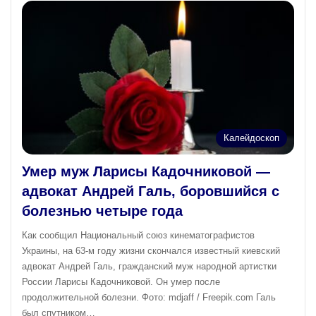
Калейдоскоп
Умер муж Ларисы Кадочниковой —
адвокат Андрей Галь, боровшийся с
болезнью четыре года
Как сообщил Национальный союз кинематографистов
Украины, на 63-м году жизни скончался известный киевский
адвокат Андрей Галь, гражданский муж народной артистки
России Ларисы Кадочниковой. Он умер после
продолжительной болезни. Фото: mdjaff / Freepik.com Галь
был спутником…