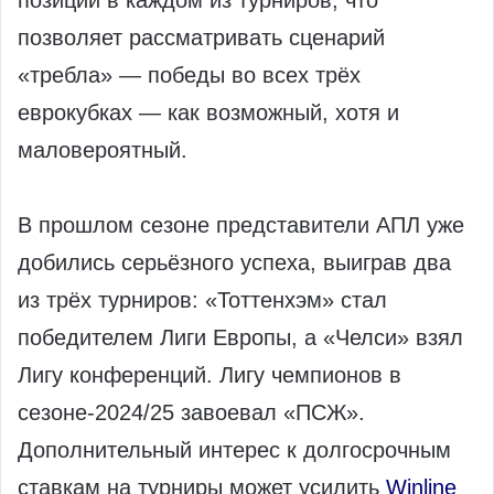
позволяет рассматривать сценарий
«требла» — победы во всех трёх
еврокубках — как возможный, хотя и
маловероятный.
В прошлом сезоне представители АПЛ уже
добились серьёзного успеха, выиграв два
из трёх турниров: «Тоттенхэм» стал
победителем Лиги Европы, а «Челси» взял
Лигу конференций. Лигу чемпионов в
сезоне-2024/25 завоевал «ПСЖ».
Дополнительный интерес к долгосрочным
ставкам на турниры может усилить
Winline