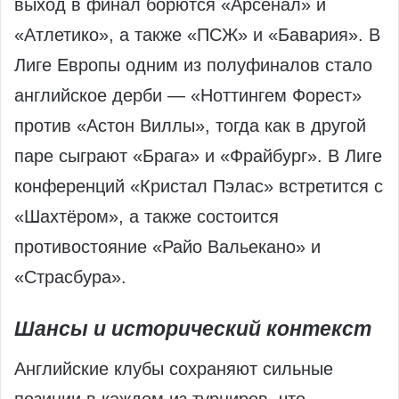
выход в финал борются «Арсенал» и
«Атлетико», а также «ПСЖ» и «Бавария». В
Лиге Европы одним из полуфиналов стало
английское дерби — «Ноттингем Форест»
против «Астон Виллы», тогда как в другой
паре сыграют «Брага» и «Фрайбург». В Лиге
конференций «Кристал Пэлас» встретится с
«Шахтёром», а также состоится
противостояние «Райо Вальекано» и
«Страсбура».
Шансы и исторический контекст
Английские клубы сохраняют сильные
позиции в каждом из турниров, что