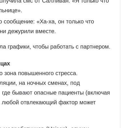
получила смс от Салливан: «Я только что
льнице».
о сообщение: «Ха-ха, он только что
они дежурили вместе.
а графики, чтобы работать с партнером.
ицах
о зона повышенного стресса.
ляции, на ночных сменах, под
, где бывают опасные пациенты (включая
: любой отвлекающий фактор может