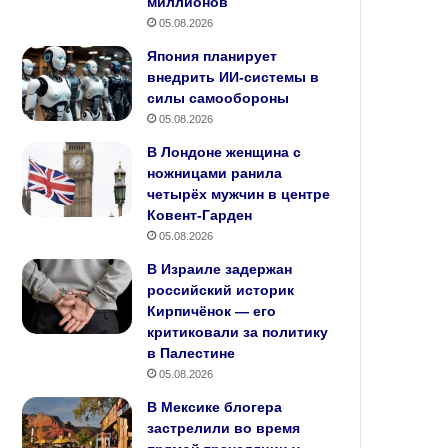
миллионов
05.08.2026
Япония планирует
внедрить ИИ‑системы в
силы самообороны
05.08.2026
В Лондоне женщина с
ножницами ранила
четырёх мужчин в центре
Ковент-Гарден
05.08.2026
В Израиле задержан
российский историк
Кирпичёнок — его
критиковали за политику
в Палестине
05.08.2026
В Мексике блогера
застрелили во время