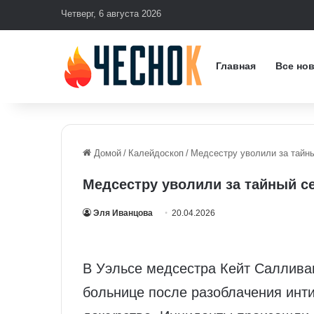
Четверг, 6 августа 2026
Главная
Все но
Домой
/
Калейдоскоп
/
Медсестру уволили за тайны
Медсестру уволили за тайный се
Эля Иванцова
20.04.2026
В Уэльсе медсестра Кейт Саллива
больнице после разоблачения инти