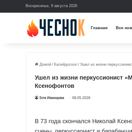
Воскресенье, 9 августа 2026
Главная
Все но
Домой
/
Калейдоскоп
/
Ушел из жизни перкуссиони
Ушел из жизни перкуссионист 
Ксенофонтов
Эля Иванцова
08.05.2026
В 73 года скончался Николай Ксе
сцены, перкуссионист и барабанщ