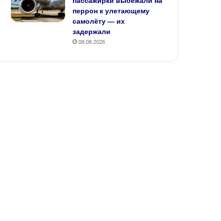
пассажирки выбежали на
перрон к улетающему
самолёту — их
задержали
08.08.2026