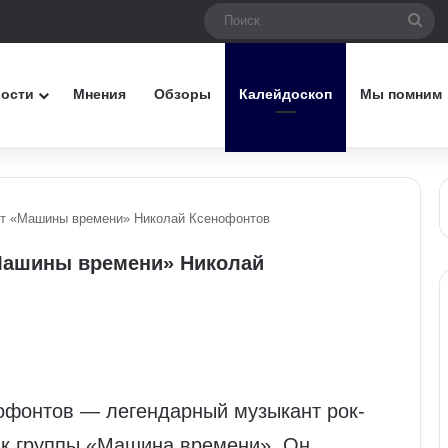
Пои
вости
Мнения
Обзоры
Калейдоскоп
Мы помним
ст «Машины времени» Николай Ксенофонтов
«Машины времени» Николай
нофонтов — легендарный музыкант рок-
ик группы «Машина времени». Он