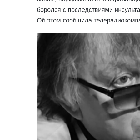
боролся с последствиями инсульта
Об этом сообщила телерадиокомп