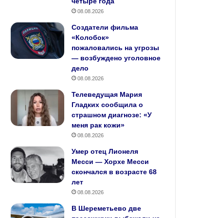
четыре года
08.08.2026
Создатели фильма
«Колобок»
пожаловались на угрозы
— возбуждено уголовное
дело
08.08.2026
Телеведущая Мария
Гладких сообщила о
страшном диагнозе: «У
меня рак кожи»
08.08.2026
Умер отец Лионеля
Месси — Хорхе Месси
скончался в возрасте 68
лет
08.08.2026
В Шереметьево две