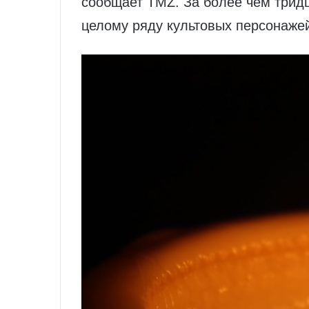
сообщает TMZ. За более чем тридц
целому ряду культовых персонажей