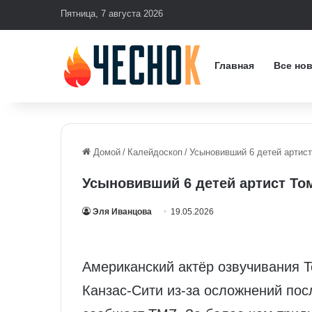
Пятница, 7 августа 2026
Главная
Все но
Домой
/
Калейдоскоп
/
Усыновивший 6 детей артист
Усыновивший 6 детей артист Том
Эля Иванцова
19.05.2026
Американский актёр озвучивания Т
Канзас‑Сити из‑за осложнений посл