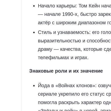
Начало карьеры: Том Кейн нача
— начале 1990‑х, быстро заре
актёр с широким диапазоном г
Стиль и узнаваемость: его гол
выразительностью и способно
драму — качества, которые сд
телефильмах и играх.
Знаковые роли и их значение
Йода в «Войнах клонов»: озв
сериале укрепило его статус 
помогла раскрыть характер од
«Звёздных войн» в новой, эпи