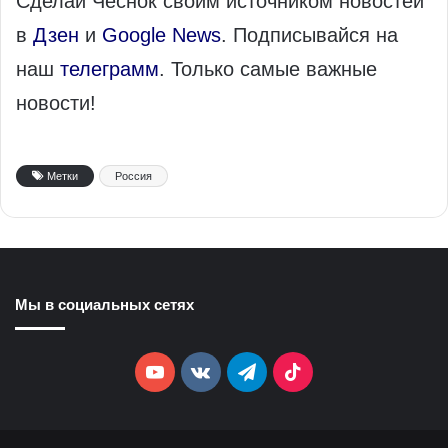
Сделай Чеснок своим источником новостей
в
Дзен
и
Google News
. Подписывайся на
наш
телеграмм
. Только самые важные
новости!
Метки
Россия
Мы в социальных сетях
YouTube
vk.com
Telegram
TikTok