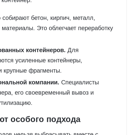
 контейнер.
собирают бетон, кирпич, металл,
 материалы. Это облегчает переработку
ованных контейнеров.
Для
ются усиленные контейнеры,
и крупные фрагменты.
ональной компании.
Специалисты
нера, его своевременный вывоз и
утилизацию.
ют особого подхода
одов нельзя выбрасывать вместе с