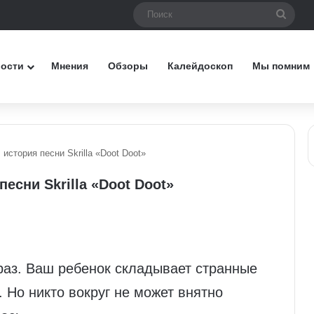
Поис
вости
Мнения
Обзоры
Калейдоскоп
Мы помним
 история песни Skrilla «Doot Doot»
песни Skrilla «Doot Doot»
раз. Ваш ребенок складывает странные
 Но никто вокруг не может внятно