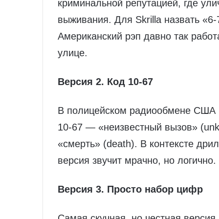
криминальной репутацией, где улич
выживания. Для Skrilla назвать «6
Американский рэп давно так рабо
улице.
Версия 2. Код 10-67
В полицейском радиообмене США и
10-67 — «неизвестный вызов» (unk
«смерть» (death). В контексте дрил
версия звучит мрачно, но логично.
Версия 3. Просто набор цифр
Самая скучная, но честная версия. 