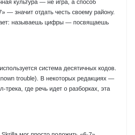
ная культура — не игра, а способ
-7» — значит отдать честь своему району.
тает: называешь цифры — посвящаешь
спользуется система десятичных кодов.
nown trouble). В некоторых редакциях —
л-трека, где речь идет о разборках, эта
Skrilla мог просто положить «6-7»,