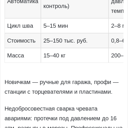
Автоматика
давле
контроль)
темпе
Цикл шва
5–15 мин
2–8 м
Стоимость
25–150 тыс. руб.
0,8–6 
Масса
15–40 кг
200–5
Новичкам — ручные для гаража, профи —
станции с торцевателями и пластинами.
Недобросовестная сварка чревата
авариями: протечки под давлением до 16