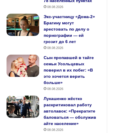
78 населённых пунктах
08.08.2026
Экс-участницу «Дома-2»
Брагину могут
арестовать по делу о
порнографии — ей
грозит до 6 лет
08.08.2026
Сын пропавшей в тайге
семьи Усольцевых
поверил в их побег: «В
это хочется верить
больше»
08.08.2026
Лукашенко жёстко
раскритиковал работу
автолавок: «Прекратите
баловаться — обслужив
айте население»
08.08.2026