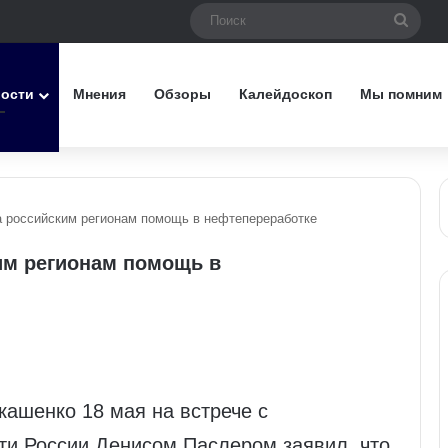
Поис
вости
Мнения
Обзоры
Калейдоскоп
Мы помним
 российским регионам помощь в нефтепереработке
им регионам помощь в
ашенко 18 мая на встрече с
ти России Денисом Паслером заявил, что