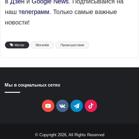
в
Дзен
и
Google News
. Подписывайся на
наш
телеграмм
. Только самые важные
новости!
Метки
Могилёв
Происшествия
Мы в социальных сетях
YouTube
vk.com
Telegram
TikTok
© Copyright 2026, All Rights Reserved