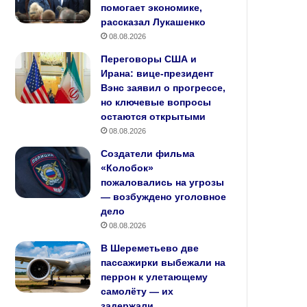
помогает экономике,
рассказал Лукашенко
08.08.2026
Переговоры США и
Ирана: вице‑президент
Вэнс заявил о прогрессе,
но ключевые вопросы
остаются открытыми
08.08.2026
Создатели фильма
«Колобок»
пожаловались на угрозы
— возбуждено уголовное
дело
08.08.2026
В Шереметьево две
пассажирки выбежали на
перрон к улетающему
самолёту — их
задержали