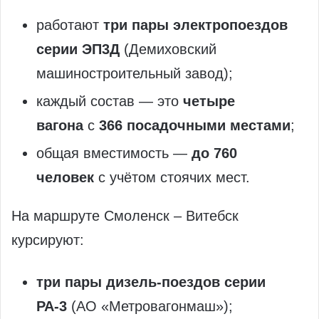
работают
три пары электропоездов
серии ЭП3Д
(Демиховский
машиностроительный завод);
каждый состав — это
четыре
вагона
с
366 посадочными местами
;
общая вместимость —
до 760
человек
с учётом стоячих мест.
На маршруте Смоленск – Витебск
курсируют:
три пары дизель-поездов серии
РА‑3
(АО «Метровагонмаш»);