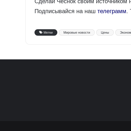
Сделай Чеснок своим источником 
Подписывайся на наш
телеграмм
.
Метки
Мировые новости
Цены
Эконом