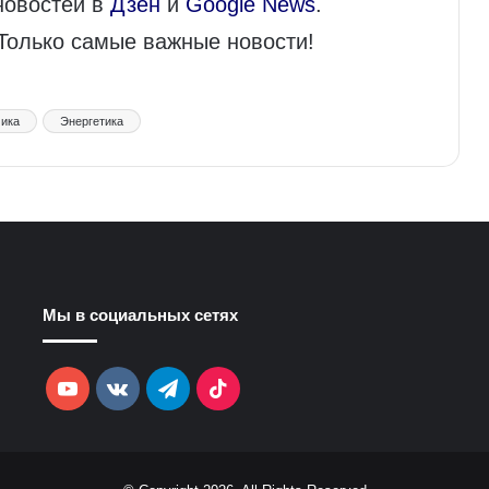
новостей в
Дзен
и
Google News
.
 Только самые важные новости!
ика
Энергетика
Мы в социальных сетях
YouTube
vk.com
Telegram
TikTok