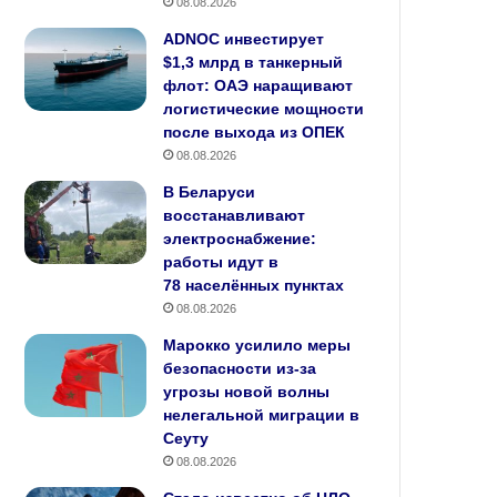
08.08.2026
ADNOC инвестирует
$1,3 млрд в танкерный
флот: ОАЭ наращивают
логистические мощности
после выхода из ОПЕК
08.08.2026
В Беларуси
восстанавливают
электроснабжение:
работы идут в
78 населённых пунктах
08.08.2026
Марокко усилило меры
безопасности из‑за
угрозы новой волны
нелегальной миграции в
Сеуту
08.08.2026