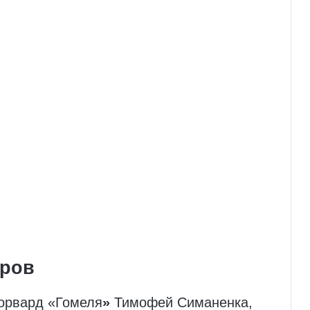
иров
орвард «Гомеля
»
Тимофей Симаненка,