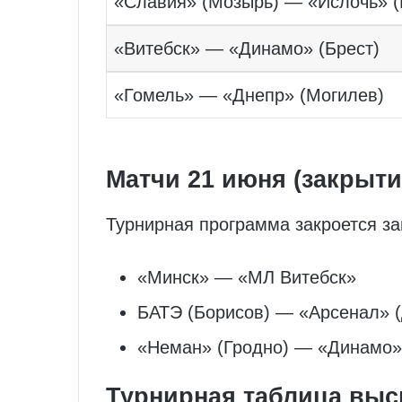
«Славия» (Мозырь) — «Ислочь» (
«Витебск» — «Динамо» (Брест)
«Гомель» — «Днепр» (Могилев)
Матчи 21 июня (закрытие
Турнирная программа закроется за
«Минск» — «МЛ Витебск»
БАТЭ (Борисов) — «Арсенал» 
«Неман» (Гродно) — «Динамо»
Турнирная таблица выс