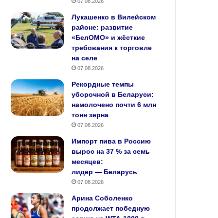
07.08.2026
Лукашенко в Вилейском
районе: развитие
«БелОМО» и жёсткие
требования к торговле
на селе
07.08.2026
Рекордные темпы
уборочной в Беларуси:
намолочено почти 6 млн
тонн зерна
07.08.2026
Импорт пива в Россию
вырос на 37 % за семь
месяцев:
лидер — Беларусь
07.08.2026
Арина Соболенко
продолжает победную