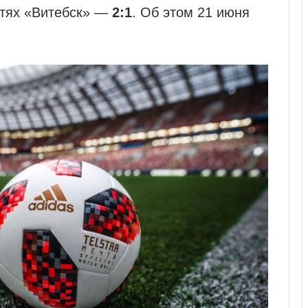
стях «Витебск» —
2:1
. Об этом 21 июня