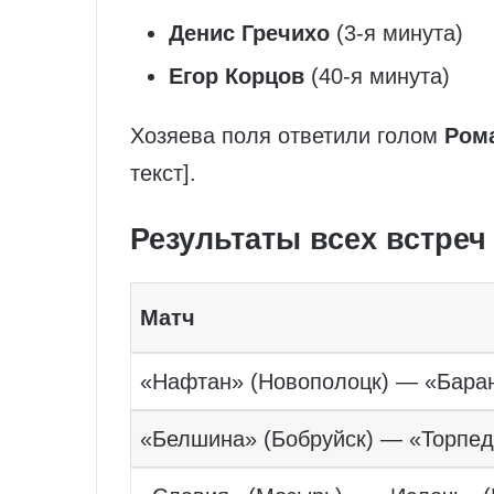
Денис Гречихо
(3-я минута)
Егор Корцов
(40-я минута)
Хозяева поля ответили голом
Ром
текст].
Результаты всех встреч 
Матч
«Нафтан» (Новополоцк) — «Бара
«Белшина» (Бобруйск) — «Торпе