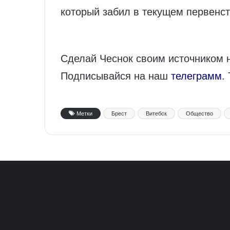
который забил в текущем первенс
Сделай Чеснок своим источником 
Подписывайся на наш
телеграмм
.
Метки
Брест
Витебск
Общество