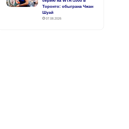
серию на WTA‑1000 в
Торонто: обыграна Чжан
Шуай
07.08.2026