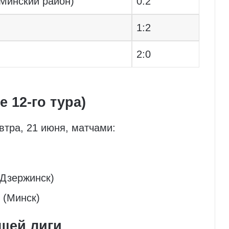
Минский район)
0:2
1:2
2:0
 12-го тура)
втра, 21 июня, матчами:
(Дзержинск)
 (Минск)
шей лиги