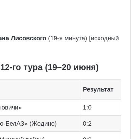
ана Лисовского
(19-я минута) [исходный
12-го тура (19–20 июня)
Результат
новичи»
1:0
до-БелАЗ» (Жодино)
0:2