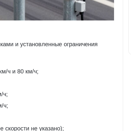
иками и установленные ограничения
м/ч и 80 км/ч;
/ч;
/ч;
 скорости не указано);