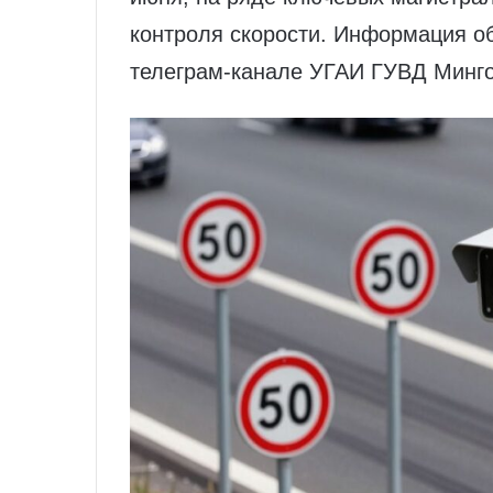
контроля скорости. Информация о
телеграм‑канале УГАИ ГУВД Минг