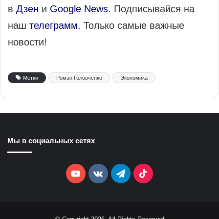
в
Дзен
и
Google News
. Подписывайся на
наш
телеграмм
. Только самые важные
новости!
Метки
Роман Головченко
Экономика
Мы в социальных сетях
YouTube
vk.com
Telegram
TikTok