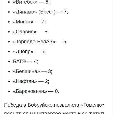
«Витебск» — 8;
«Динамо» (Брест) — 7;
«Минск» — 7;
«Славия» — 5;
«Торпедо‑БелАЗ» — 5;
«Днепр» — 5;
БАТЭ — 4;
«Белшина» — 3;
«Нафтан» — 2;
«Барановичи» — 0.
Победа в Бобруйске позволила «Гомелю»
подняться на четвертое место и сократить