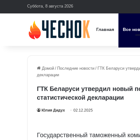
Суббота, 8 августа 2026
Главная
Все но
Домой
/
Последние новости
/
ГТК Беларуси утверди
декларации
ГТК Беларуси утвердил новый п
статистической декларации
Юлия Дидух
02.12.2025
Государственный таможенный комит