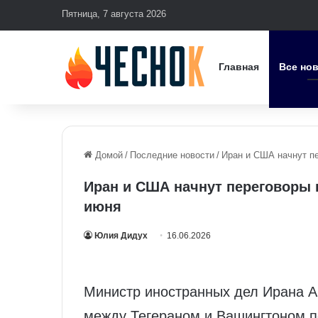
Пятница, 7 августа 2026
Главная
Все но
Домой
/
Последние новости
/
Иран и США начнут пе
Иран и США начнут переговоры 
июня
Юлия Дидух
16.06.2026
Министр иностранных дел Ирана А
между Тегераном и Вашингтоном п