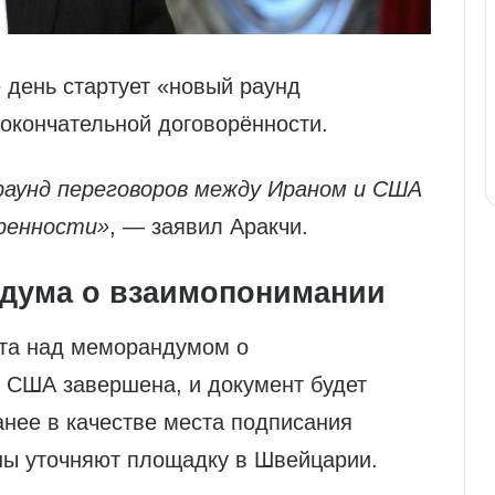
е день стартует «новый раунд
окончательной договорённости.
раунд переговоров между Ираном и США
ренности»
, — заявил Аракчи.
ндума о взаимопонимании
ота над меморандумом о
 США завершена, и документ будет
нее в качестве места подписания
ны уточняют площадку в Швейцарии.