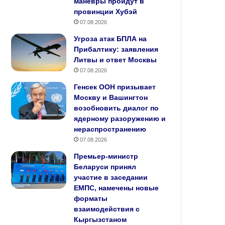
манёвры пройдут в
провинции Хубэй
07.08.2026
Угроза атак БПЛА на
Прибалтику: заявления
Литвы и ответ Москвы
07.08.2026
Генсек ООН призывает
Москву и Вашингтон
возобновить диалог по
ядерному разоружению и
нераспространению
07.08.2026
Премьер‑министр
Беларуси принял
участие в заседании
ЕМПС, намечены новые
форматы
взаимодействия с
Кыргызстаном