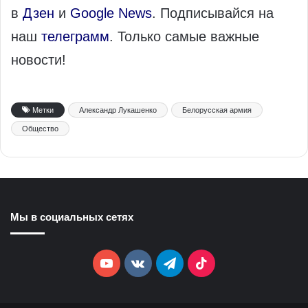
в
Дзен
и
Google News
. Подписывайся на
наш
телеграмм
. Только самые важные
новости!
Метки
Александр Лукашенко
Белорусская армия
Общество
Мы в социальных сетях
YouTube
vk.com
Telegram
TikTok