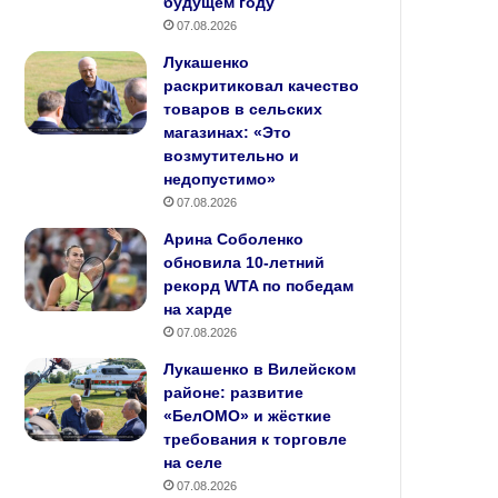
будущем году
07.08.2026
Лукашенко
раскритиковал качество
товаров в сельских
магазинах: «Это
возмутительно и
недопустимо»
07.08.2026
Арина Соболенко
обновила 10‑летний
рекорд WTA по победам
на харде
07.08.2026
Лукашенко в Вилейском
районе: развитие
«БелОМО» и жёсткие
требования к торговле
на селе
07.08.2026