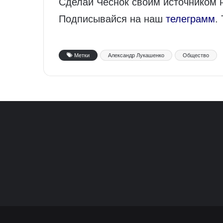
Сделай Чеснок своим источником 
Подписывайся на наш
телеграмм
.
Метки
Александр Лукашенко
Общество