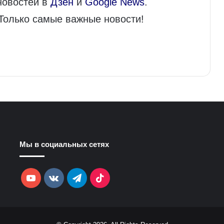
новостей в
Дзен
и
Google News
.
 Только самые важные новости!
Мы в социальных сетях
YouTube
vk.com
Telegram
TikTok