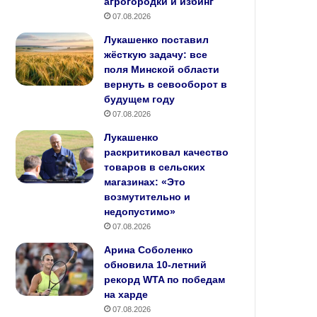
агрогородки и избинг
07.08.2026
Лукашенко поставил
жёсткую задачу: все
поля Минской области
вернуть в севооборот в
будущем году
07.08.2026
Лукашенко
раскритиковал качество
товаров в сельских
магазинах: «Это
возмутительно и
недопустимо»
07.08.2026
Арина Соболенко
обновила 10‑летний
рекорд WTA по победам
на харде
07.08.2026