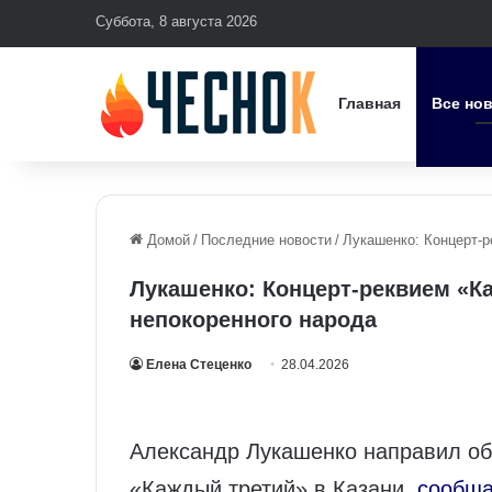
Суббота, 8 августа 2026
Главная
Все но
Домой
/
Последние новости
/
Лукашенко: Концерт‑р
Лукашенко: Концерт‑реквием «К
непокоренного народа
Елена Стеценко
28.04.2026
Александр Лукашенко направил об
«Каждый третий» в Казани,
сообща