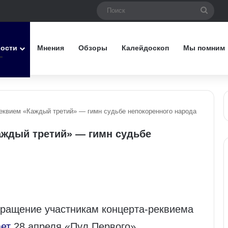
Поис
вости
Мнения
Обзоры
Калейдоскоп
Мы помним
еквием «Каждый третий» — гимн судьбе непокоренного народа
аждый третий» — гимн судьбе
ращение участникам концерта‑реквиема
ет
28 апреля «Пул Первого».