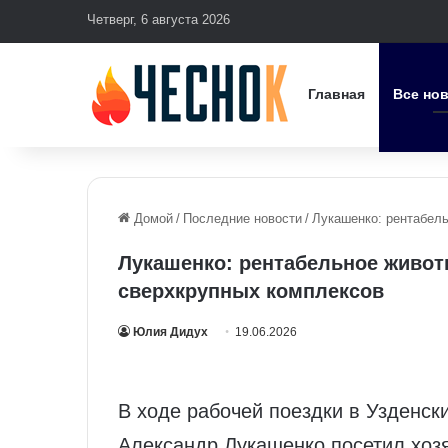
Четверг, 6 августа 2026
Главная
Все но
Домой
/
Последние новости
/
Лукашенко: рентабел
Лукашенко: рентабельное живот
сверхкрупных комплексов
Юлия Дидух
19.06.2026
В ходе рабочей поездки в Узденск
Александр Лукашенко посетил хоз