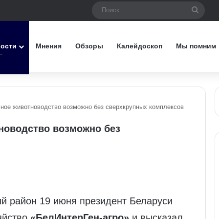
Поис
вости
Мнения
Обзоры
Калейдоскоп
Мы помним
ьное животноводство возможно без сверхкрупных комплексов
новодство возможно без
ий район 19 июня президент Беларуси
яйство
«БелИнтерГен‑агро»
и высказал