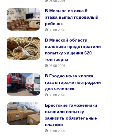
06.08.2026
В Мозыре из окна 9
этажа выпал годовалый
ребенок
06.08.2026
В Минской области
силовики предотвратили
попытку хищения 620
тонн зерна
06.08.2026
В Гродно из-за хлопка
газа в гараже пострадали
два человека
06.08.2026
Брестские таможенники
выявили попытку
занизить обязательные
платежи
06.08.2026