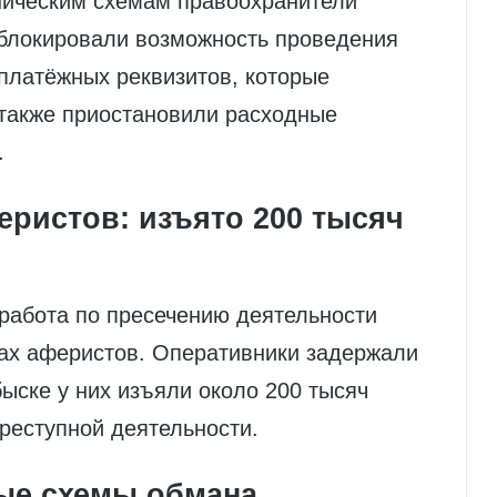
ническим схемам правоохранители
блокировали возможность проведения
платёжных реквизитов, которые
также приостановили расходные
.
ристов: изъято 200 тысяч
работа по пресечению деятельности
мах аферистов. Оперативники задержали
быске у них изъяли около 200 тысяч
преступной деятельности.
ые схемы обмана