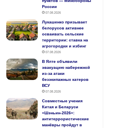
пунктов — Минобороны
России
07.08.2026
Лукашенко призывает
белорусов активнее
осваивать сельские
территории: ставка на
агрогородки и избинг
07.08.2026
В Ялте объявили
эвакуацию набережной
из-за атаки
безэкипажных катеров
ВСУ
07.08.2026
Совместные учения
Китая и Беларуси
«Шэньин‑2026»:
антитеррористические
манёвры пройдут в