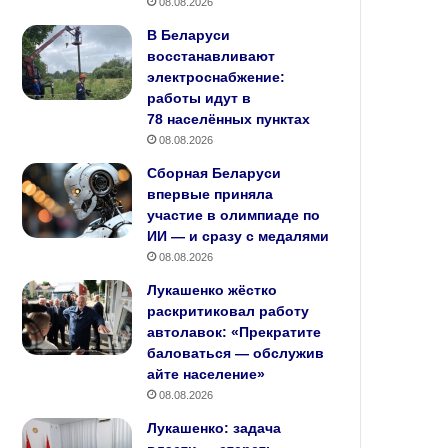
08.08.2026
В Беларуси
восстанавливают
электроснабжение:
работы идут в
78 населённых пунктах
08.08.2026
Сборная Беларуси
впервые приняла
участие в олимпиаде по
ИИ — и сразу с медалями
08.08.2026
Лукашенко жёстко
раскритиковал работу
автолавок: «Прекратите
баловаться — обслужив
айте население»
08.08.2026
Лукашенко: задача