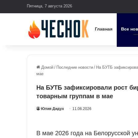
Пятница, 7 августа 2026
Главная
Все но
Домой
/
Последние новости
/
На БУТБ зафиксирова
мае
На БУТБ зафиксировали рост б
товарным группам в мае
Юлия Дидух
11.06.2026
В мае 2026 года на Белорусской у