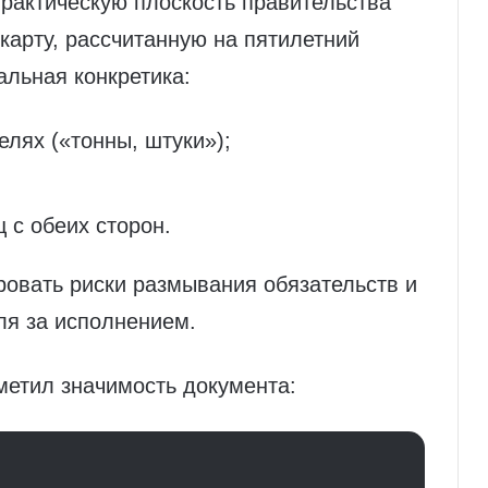
рактическую плоскость правительства
карту, рассчитанную на пятилетний
льная конкретика:
лях («тонны, штуки»);
 с обеих сторон.
ровать риски размывания обязательств и
ля за исполнением.
метил значимость документа: