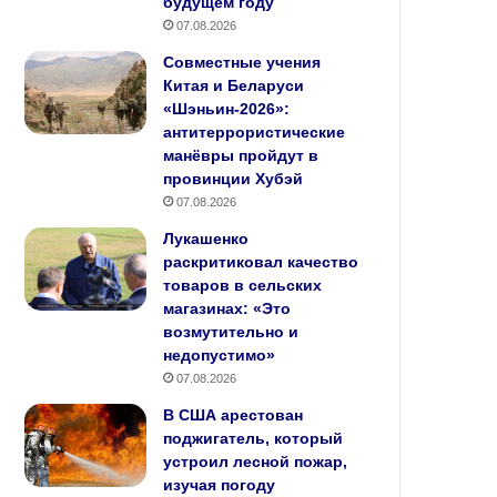
будущем году
07.08.2026
Совместные учения
Китая и Беларуси
«Шэньин‑2026»:
антитеррористические
манёвры пройдут в
провинции Хубэй
07.08.2026
Лукашенко
раскритиковал качество
товаров в сельских
магазинах: «Это
возмутительно и
недопустимо»
07.08.2026
В США арестован
поджигатель, который
устроил лесной пожар,
изучая погоду