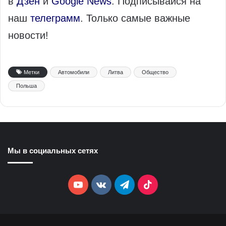
в
Дзен
и
Google News
. Подписывайся на
наш
телеграмм
. Только самые важные
новости!
Метки
Автомобили
Литва
Общество
Польша
Мы в социальных сетях
YouTube
vk.com
Telegram
TikTok