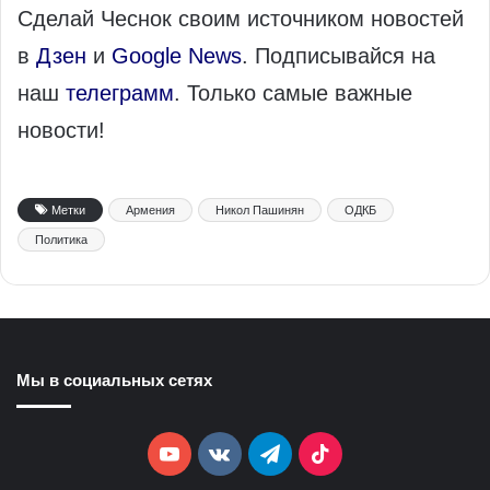
Сделай Чеснок своим источником новостей
в
Дзен
и
Google News
. Подписывайся на
наш
телеграмм
. Только самые важные
новости!
Метки
Армения
Никол Пашинян
ОДКБ
Политика
Мы в социальных сетях
YouTube
vk.com
Telegram
TikTok