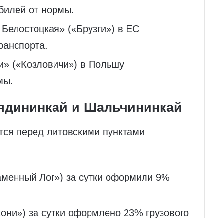
билей от нормы.
 Белостоцкая» («Брузги») в ЕС
ранспорта.
и» («Козловичи») в Польшу
мы.
ядининкай и Шальчининкай
тся перед литовскими пунктами
аменный Лог») за сутки оформили 9%
они») за сутки оформлено 23% грузового