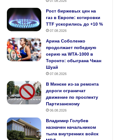
07.08.2026
Рост биржевых цен на
газ в Европе: котировки
TTF ускорились до +10 %
07.08.2026
Арина Соболенко
продолжает победную
серию на WTA‑1000 в
Торонто: обыграна Чжан
Шуай
07.08.2026
В Минске из-за ремонта
дороги ограничат
движение по проспекту
Партизанскому
06.08.2026
Владимир Голубев
назначен начальником
тыла внутренних войск