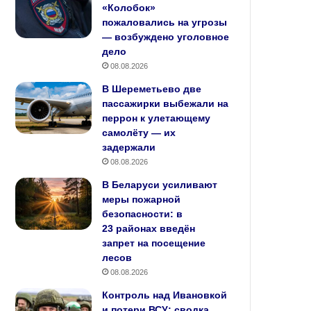
«Колобок»
пожаловались на угрозы
— возбуждено уголовное
дело
08.08.2026
В Шереметьево две
пассажирки выбежали на
перрон к улетающему
самолёту — их
задержали
08.08.2026
В Беларуси усиливают
меры пожарной
безопасности: в
23 районах введён
запрет на посещение
лесов
08.08.2026
Контроль над Ивановкой
и потери ВСУ: сводка