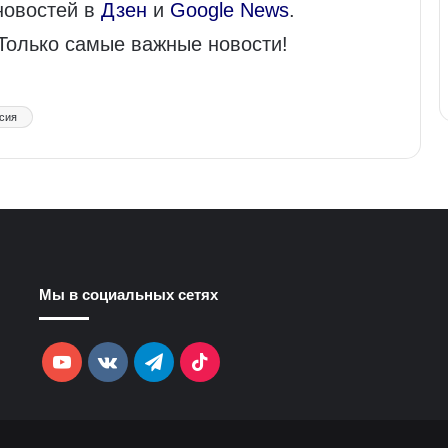
новостей в
Дзен
и
Google News
.
 Только самые важные новости!
сия
Мы в социальных сетях
YouTube
vk.com
Telegram
TikTok