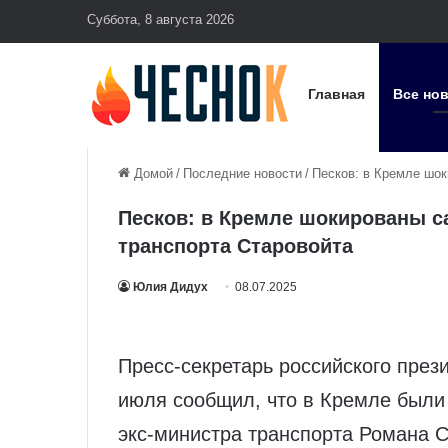
Суббота, 8 августа 2026
Главная
Все но
Домой
/
Последние новости
/
Песков: в Кремле шок
Песков: в Кремле шокированы с
транспорта Старовойта
Юлия Дидух
08.07.2025
Пресс-секретарь российского през
июля сообщил, что в Кремле были
экс-министра транспорта Романа С