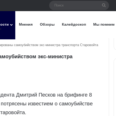
Поис
вости
Мнения
Обзоры
Калейдоскоп
Мы помним
ированы самоубийством экс-министра транспорта Старовойта
амоубийством экс-министра
идента Дмитрий Песков на брифинге 8
 потрясены известием о самоубийстве
таровойта.