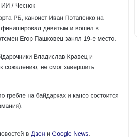
 ИИ / Чеснок
рта РБ, каноист Иван Потапенко на
в финишировал девятым и вошел в
ртсмен Егор Пашковец занял 19‑е место.
айдарочники Владислав Кравец и
к сожалению, не смог завершить
о гребле на байдарках и каноэ состоится
рмания).
новостей в
Дзен
и
Google News
.