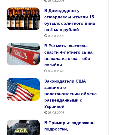
06.08.2026
В Домодедово у
стюардессы изъяли 15
бутылок элитного вина
на 2 млн рублей
06.08.2026
В РФ мать, пытаясь
спасти 4-летнего сына,
выпала из окна – оба
погибли
06.08.2026
Законодатели США
заявили о
восстановлении обмена
разведданными с
Украиной
06.08.2026
В Приморье задержаны
подростки,