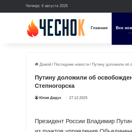
Четверг, 6 августа 2026
Главная
Все но
Домой
/
Последние новости
/
Путину доложили об 
Путину доложили об освобожден
Степногорска
Юлия Дидух
27.12.2025
Президент России Владимир Путин
из пунктов управления Объединенн