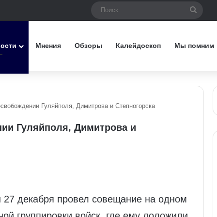
Поис
вости
Мнения
Обзоры
Калейдоскоп
Мы помним
освобождении Гуляйполя, Димитрова и Степногорска
ии Гуляйполя, Димитрова и
 27 декабря провел совещание на одном
ой группировки войск, где ему доложили