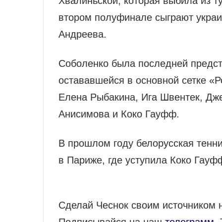
Хвалиньской, которая выбила из т
втором полуфинале сыграют украи
Андреева.
Соболенко была последней предст
остававшейся в основной сетке «Р
Елена Рыбакина, Ига Швентек, Дже
Анисимова и Коко Гауфф.
В прошлом году белорусская тенн
в Париже, где уступила Коко Гауф
Сделай Чеснок своим источником 