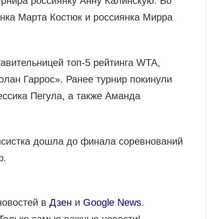
урнира россиянку Анну Калинскую. Во
нка Марта Костюк и россиянка Мирра
авительницей топ-5 рейтинга WTA,
олан Гаррос». Ранее турнир покинули
ссика Пегула, а также Аманда
исистка дошла до финала соревнований
ф.
новостей в
Дзен
и
Google News
.