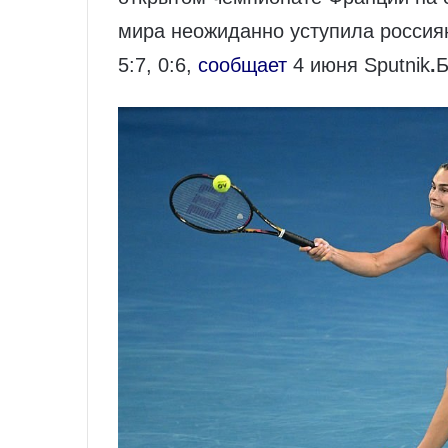
мира неожиданно уступила россиян
5:7, 0:6,
сообщает
4 июня Sputnik
.
Б