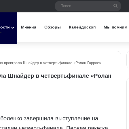
Поис
вости
Мнения
Обзоры
Калейдоскоп
Мы помним
но проиграла Шнайдер в четвертьфинале «Ролан Гаррос»
ала Шнайдер в четвертьфинале «Ролан
оболенко завершила выступление на
стадии четвертьфинала. Первая ракетка