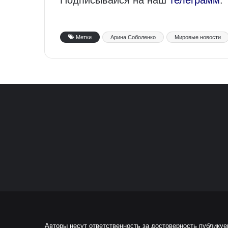
Подписывайся на наш
телеграмм
.
Метки
Арина Соболенко
Мировые новости
Авторы несут ответственность за достоверность публику