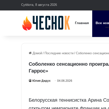
Суббота, 8 августа 2026
Главная
Все но
Домой
/
Последние новости
/
Соболенко сенсацион
Соболенко сенсационно проигр
Гаррос»
Юлия Дидух
04.06.2026
Белорусская теннисистка Арина С
открытом чемпионате Франции на 