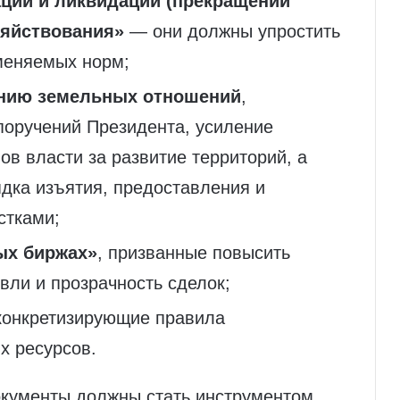
ации и ликвидации (прекращении
зяйствования»
— они должны упростить
меняемых норм;
нию земельных отношений
,
поручений Президента, усиление
ов власти за развитие территорий, а
дка изъятия, предоставления и
стками;
ых биржах»
, призванные повысить
вли и прозрачность сделок;
 конкретизирующие правила
х ресурсов.
документы должны стать инструментом