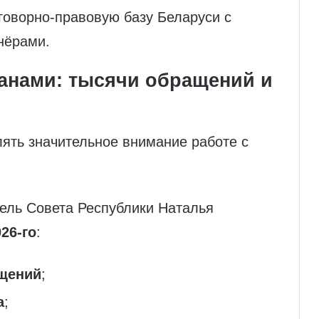
оговорно-правовую базу Беларуси с
нёрами.
данами: тысячи обращений и
ять значительное внимание работе с
ель Совета Республики Наталья
26-го
:
ащений
;
а
;