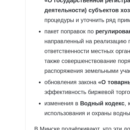
«О государственной регистр
деятельности) субъектов хо
процедуры и уточнить ряд при
пакет поправок по
регулирова
направленный на реализацию 
ответственности местных орган
также совершенствование поря
распоряжения земельными уча
обновления закона
«О товарн
эффективность биржевой торго
изменения в
Водный кодекс
,
использования и охраны водны
В Минске подчёркивают, что эти 