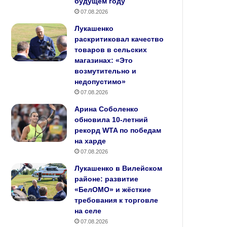
будущем году
07.08.2026
Лукашенко
раскритиковал качество
товаров в сельских
магазинах: «Это
возмутительно и
недопустимо»
07.08.2026
Арина Соболенко
обновила 10‑летний
рекорд WTA по победам
на харде
07.08.2026
Лукашенко в Вилейском
районе: развитие
«БелОМО» и жёсткие
требования к торговле
на селе
07.08.2026