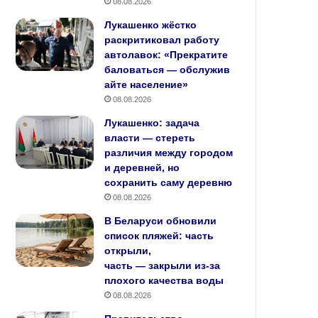
08.08.2026
Лукашенко жёстко
раскритиковал работу
автолавок: «Прекратите
баловаться — обслужив
айте население»
08.08.2026
Лукашенко: задача
власти — стереть
различия между городом
и деревней, но
сохранить саму деревню
08.08.2026
В Беларуси обновили
список пляжей: часть
открыли,
часть — закрыли из‑за
плохого качества воды
08.08.2026