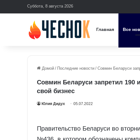
Суббота, 8 августа 2026
Главная
Все но
Домой
/
Последние новости
/
Совмин Беларуси запр
Совмин Беларуси запретил 190 
свой бизнес
Юлия Дидух
05.07.2022
Правительство Беларуси во вторн
№436, в котором обозначены комп