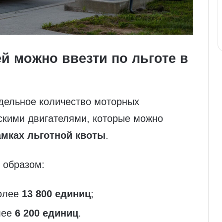
й можно ввезти по льготе в
дельное количество моторных
скими двигателями, которые можно
амках льготной квоты
.
 образом:
олее
13 800 единиц
;
лее
6 200 единиц
.