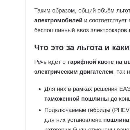
Таким образом, общий объём льго
электромобилей
и соответствует
беспошлинный ввоз электрокаров н
Что это за льгота и как
Речь идёт о
тарифной квоте на в
электрическим двигателем
, так
Для них в рамках решения ЕА
таможенной пошлины
до конц
Подключаемые гибриды (PHEV) 
для них установлена
пошлина
категории были отменены ране