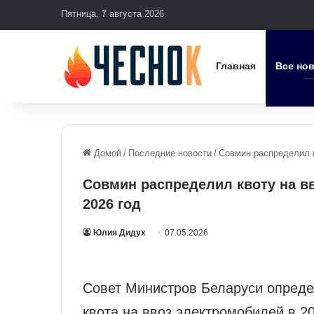
Пятница, 7 августа 2026
Главная
Все но
Домой
/
Последние новости
/
Совмин распределил к
Совмин распределил квоту на в
2026 год
Юлия Дидух
07.05.2026
Совет Министров Беларуси опреде
квота на ввоз электромобилей в 20