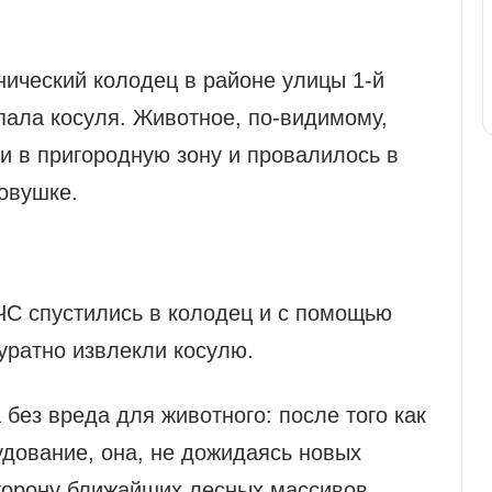
нический колодец в районе улицы 1‑й
пала косуля. Животное, по‑видимому,
и в пригородную зону и провалилось в
овушке.
С спустились в колодец и с помощью
куратно извлекли косулю.
без вреда для животного: после того как
удование, она, не дожидаясь новых
сторону ближайших лесных массивов.