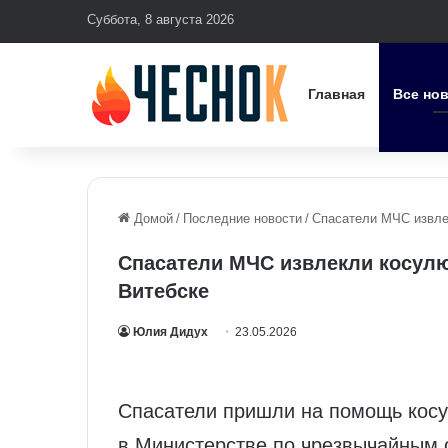
Суббота, 8 августа 2026
Главная
Все но
Домой
/
Последние новости
/
Спасатели МЧС извле
Спасатели МЧС извлекли косулю
Витебске
Юлия Дидух
23.05.2026
Спасатели пришли на помощь косу
в Министерстве по чрезвычайным 