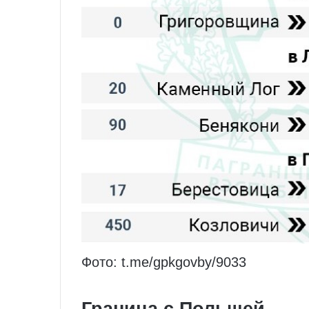
Фото: t.me/gpkgovby/9033
Граница с Польшей