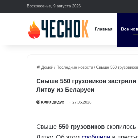
Воскресенье, 9 августа 2026
Главная
Все но
Домой
/
Последние новости
/
Свыше 550 грузовиков
Свыше 550 грузовиков застряли 
Литву из Беларуси
Юлия Дидух
27.05.2026
Свыше
550 грузовиков
скопилось 
Литву. Об этом
сообщили
в пресс-