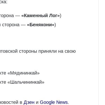
ска:
сторона —
«Каменный Лог»
)
я сторона —
«Бенякони»
)
итовской стороны приняли на свою
кте «Мядининкай»
кте «Шальчининкай»
новостей в
Дзен
и
Google News
.