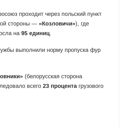
осоюз проходит через польский пункт
кой стороны —
«Козловичи»
), где
росла на
95 единиц
.
ужбы выполнили норму пропуска фур
овники»
(белорусская сторона
следовало всего
23 процента
грузового