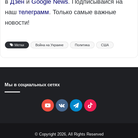
в
Дзен
и
Google News
. Подписывайся на
наш
телеграмм
. Только самые важные
новости!
Метки
Война на Украине
Политика
США
Мы в социальных сетях
YouTube
vk.com
Telegram
TikTok
© Copyright 2026, All Rights Reserved