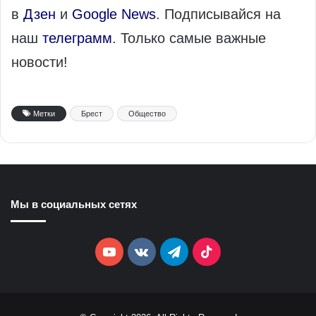
в
Дзен
и
Google News
. Подписывайся на
наш
телеграмм
. Только самые важные
новости!
Метки
Брест
Общество
Мы в социальных сетях
YouTube
vk.com
Telegram
TikTok