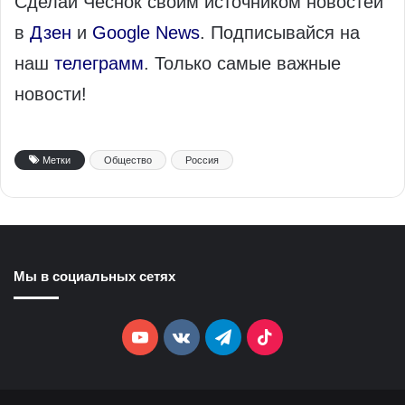
Сделай Чеснок своим источником новостей
в
Дзен
и
Google News
. Подписывайся на
наш
телеграмм
. Только самые важные
новости!
Метки
Общество
Россия
Мы в социальных сетях
YouTube
vk.com
Telegram
TikTok