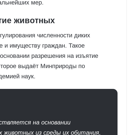
альнейших мер.
ятие животных
гулирования численности диких
е и имуществу граждан. Такое
 основании разрешения на изъятие
которое выдаёт Минприроды по
демией наук.
ствляется на основании
х животных из среды их обитания,