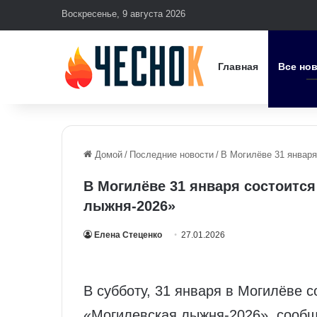
Воскресенье, 9 августа 2026
Главная
Все но
Домой
/
Последние новости
/
В Могилёве 31 января
В Могилёве 31 января состоитс
лыжня-2026»
Елена Стеценко
27.01.2026
В субботу, 31 января в Могилёве 
«Могилевская лыжня-2026», сообщ