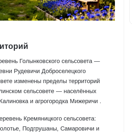
риторий
ревень Голынковского сельсовета —
ревни Рудевичи Доброселецкого
овете изменены пределы территорий
олинском сельсовете — населённых
Калиновка и агрогородка Мижеричи .
еревень Кремяницкого сельсовета:
олотье, Подгрушаны, Самаровичи и