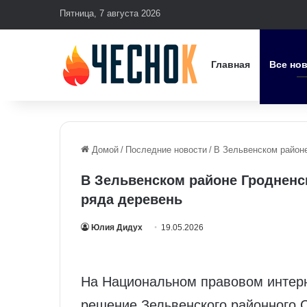
Пятница, 7 августа 2026
Главная
Все но
Домой
/
Последние новости
/
В Зельвенском районе
В Зельвенском районе Гродненс
ряда деревень
Юлия Дидух
19.05.2026
На Национальном правовом интер
решение Зельвенского районного С